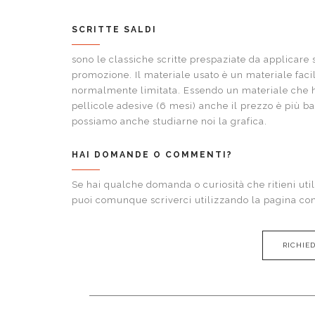
SCRITTE SALDI
sono le classiche scritte prespaziate da applicare s
promozione. Il materiale usato è un materiale fac
normalmente limitata. Essendo un materiale che ha
pellicole adesive (6 mesi) anche il prezzo è più bas
possiamo anche studiarne noi la grafica.
HAI DOMANDE O COMMENTI?
Se hai qualche domanda o curiosità che ritieni utile
puoi comunque scriverci utilizzando la pagina
con
RICHIE